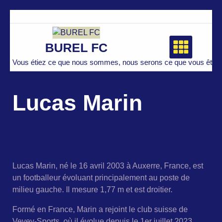
Skip
to
content
BUREL FC
Vous étiez ce que nous sommes, nous serons ce que vous êtes 
Lucas Marin
Lucas Marin, né le 16 avril 2003 à Auxerre, France, est
un footballeur évoluant principalement au poste de
milieu gauche. Il mesure 1,77 m et est droitier.
Formé en France, Marin a rejoint le club suisse de
Vevey-Sports, où il évolue depuis le 1er juillet 2023.